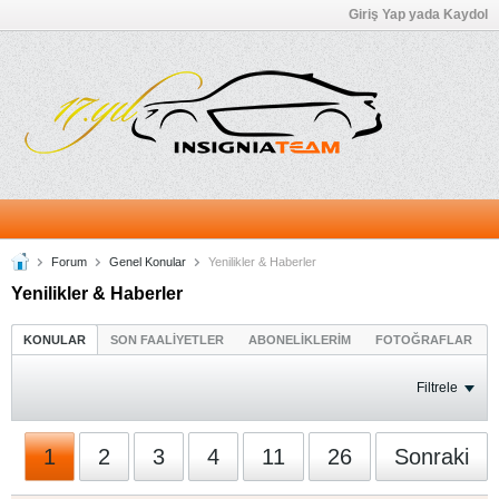
Giriş Yap yada Kaydol
Forum
Genel Konular
Yenilikler & Haberler
Yenilikler & Haberler
KONULAR
SON FAALİYETLER
ABONELİKLERİM
FOTOĞRAFLAR
Filtrele
1
2
3
4
11
26
Sonraki