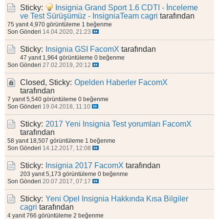
Sticky:
Insignia Grand Sport 1.6 CDTI - İnceleme
ve Test Sürüşümüz - InsigniaTeam
cagri
tarafından
75 yanıt
4,970 görüntüleme
1 beğenme
Son Gönderi
14.04.2020, 21:23
Sticky:
Insignia GSI
FacomX
tarafından
47 yanıt
1,964 görüntüleme
0 beğenme
Son Gönderi
27.02.2019, 20:12
Closed, Sticky:
Opelden Haberler
FacomX
tarafından
7 yanıt
5,540 görüntüleme
0 beğenme
Son Gönderi
19.04.2018, 11:10
Sticky:
2017 Yeni Insignia Test yorumları
FacomX
tarafından
58 yanıt
18,507 görüntüleme
1 beğenme
Son Gönderi
14.12.2017, 12:08
Sticky:
Insignia 2017
FacomX
tarafından
203 yanıt
5,173 görüntüleme
0 beğenme
Son Gönderi
20.07.2017, 07:17
Sticky:
Yeni Opel Insignia Hakkında Kısa Bilgiler
cagri
tarafından
4 yanıt
766 görüntüleme
2 beğenme