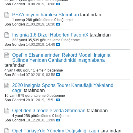
Son Gönderi
18.08.2019, 16:06
PSA'nın yeni hamlesi
Stormhan
tarafından
1 cevap
288 görüntüleme
0 beğenme
Son Gönderi
21.03.2019, 16:30
Insignia 1.6 Dizel Haberleri
FacomX
tarafından
333 yanıt
35,539 görüntüleme
0 beğenme
Son Gönderi
14.03.2019, 14:49
Opel’in Efsanelerinden Rekord Modeli Insignia
Stilinde Yeniden Canlandırıldı!
ınsıgnıabaha
tarafından
4 yanıt
486 görüntüleme
4 beğenme
Son Gönderi
07.02.2019, 03:58
2020 Insignia Sports Tourer Kamuflajlı Yakalandı
cagri
tarafından
16 yanıt
979 görüntüleme
0 beğenme
Son Gönderi
28.01.2019, 15:51
Opel den 3 modele veda
Stormhan
tarafından
4 yanıt
258 görüntüleme
0 beğenme
Son Gönderi
18.12.2018, 13:09
Opel Türkiye'de Yönetim Değişikliği
cagri
tarafından