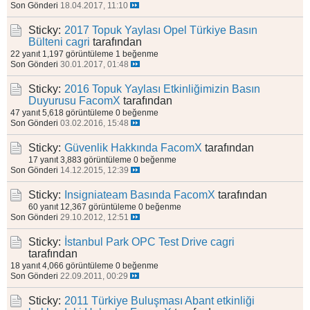
Son Gönderi
18.04.2017, 11:10
Sticky:
2017 Topuk Yaylası Opel Türkiye Basın
Bülteni
cagri
tarafından
22 yanıt
1,197 görüntüleme
1 beğenme
Son Gönderi
30.01.2017, 01:48
Sticky:
2016 Topuk Yaylası Etkinliğimizin Basın
Duyurusu
FacomX
tarafından
47 yanıt
5,618 görüntüleme
0 beğenme
Son Gönderi
03.02.2016, 15:48
Sticky:
Güvenlik Hakkında
FacomX
tarafından
17 yanıt
3,883 görüntüleme
0 beğenme
Son Gönderi
14.12.2015, 12:39
Sticky:
Insigniateam Basında
FacomX
tarafından
60 yanıt
12,367 görüntüleme
0 beğenme
Son Gönderi
29.10.2012, 12:51
Sticky:
İstanbul Park OPC Test Drive
cagri
tarafından
18 yanıt
4,066 görüntüleme
0 beğenme
Son Gönderi
22.09.2011, 00:29
Sticky:
2011 Türkiye Buluşması Abant etkinliği