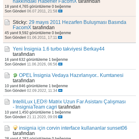
hakkındaki Haberler
FacomX
tarafından
18 yanıt
4,765 görüntüleme
0 beğenme
Son Gönderi
06.07.2011, 21:58
Sticky:
29 mayıs 2011 Hezarfen Buluşması Basında
FacomX
tarafından
45 yanıt
9,592 görüntüleme
0 beğenme
Son Gönderi
01.06.2011, 17:11
Yeni İnsignia 1.6 turbo takviyesi
Berkay44
tarafından
16 yanıt
632 görüntüleme
1 beğenme
Son Gönderi
11.06.2026, 06:56
OPEL İnsignia Vedaya Hazırlanıyor..
Kumtanesi
tarafından
10 yanıt
846 görüntüleme
1 beğenme
Son Gönderi
02.09.2022, 11:34
IntelliLux LED® Matrix Uzun Far Asistanı Çalışması
- InsigniaTeam
cagri
tarafından
10 yanıt
1,450 görüntüleme
1 beğenme
Son Gönderi
21.11.2020, 09:09
insignia için corvin interface kullananlar
sunset06
tarafından
28 yanıt
4,283 görüntüleme
0 beğenme