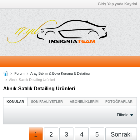
Giriş Yap yada Kaydol
Forum
Araç Bakım & Boya Koruma & Detailing
Alınık-Satılık Detailing Ürünleri
Alınık-Satılık Detailing Ürünleri
KONULAR
SON FAALİYETLER
ABONELİKLERİM
FOTOĞRAFLAR
Filtrele
1
2
3
4
5
Sonraki