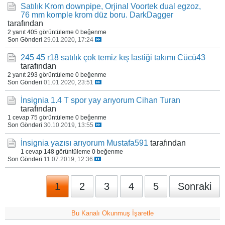
Satılık Krom downpipe, Orjinal Voortek dual egzoz,
76 mm komple krom düz boru.
DarkDagger
tarafından
2 yanıt
405 görüntüleme
0 beğenme
Son Gönderi
29.01.2020, 17:24
245 45 r18 satılık çok temiz kış lastiği takımı
Cücü43
tarafından
2 yanıt
293 görüntüleme
0 beğenme
Son Gönderi
01.01.2020, 23:51
İnsignia 1.4 T spor yay arıyorum
Cihan Turan
tarafından
1 cevap
75 görüntüleme
0 beğenme
Son Gönderi
30.10.2019, 13:55
İnsignia yazısı arıyorum
Mustafa591
tarafından
1 cevap
148 görüntüleme
0 beğenme
Son Gönderi
11.07.2019, 12:36
1
2
3
4
5
Sonraki
Bu Kanalı Okunmuş İşaretle