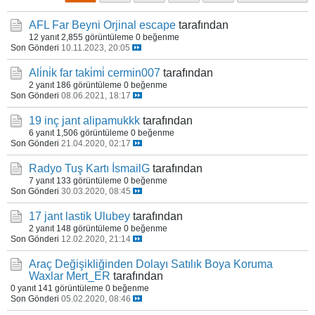
AFL Far Beyni Orjinal
escape
tarafından
12 yanıt
2,855 görüntüleme
0 beğenme
Son Gönderi
10.11.2023, 20:05
Ali̇ni̇k far taki̇mi̇
cermin007
tarafından
2 yanıt
186 görüntüleme
0 beğenme
Son Gönderi
08.06.2021, 18:17
19 inç jant
alipamukkk
tarafından
6 yanıt
1,506 görüntüleme
0 beğenme
Son Gönderi
21.04.2020, 02:17
Radyo Tuş Kartı
İsmailG
tarafından
7 yanıt
133 görüntüleme
0 beğenme
Son Gönderi
30.03.2020, 08:45
17 jant lastik
Ulubey
tarafından
2 yanıt
148 görüntüleme
0 beğenme
Son Gönderi
12.02.2020, 21:14
Araç Değişikliğinden Dolayı Satılık Boya Koruma
Waxlar
Mert_ER
tarafından
0 yanıt
141 görüntüleme
0 beğenme
Son Gönderi
05.02.2020, 08:46